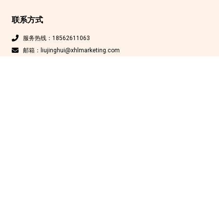
联系方式
服务热线：18562611063
邮箱：liujinghui@xhlmarketing.com
简历投递： zhaoxinmei@xhlmarketing.com
Copyright © 北京鑫互联科技有限公司 2012-2025 版权所有
京ICP备
17009200号-1