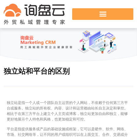
独立站和平台的区别
独立站是指一个人或一个团队自主运营的个人网站，不依赖于任何第三方平
台或服务。独立站的所有权、内容、设计和运营都由站长自主决定和掌控。
相比于在第三方平台上建立个人主页或博客，独立站更加自由和独立，能够
更好地展示个人特色和风格，也更加稳定和可控。
平台是指提供服务或产品的基础设施或框架，它可以是硬件、软件、网络、
市场、社交网络等，让不同的用户或组织可以在上面交互、合作、交易或分