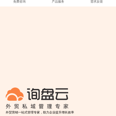
免费咨询
产品服务
需求反馈
外贸营销一站式管理专家，助力企业提升增长效率