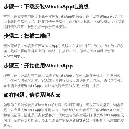
步骤一：下载安装
WhatsApp
电脑版
首先，你需要在电脑上下载并安装
WhatsApp
电脑版。你可以在
WhatsApp
官网
上下载这个软件，也可以在其他一些软件下载网站上下载。下载完成后，你需要
运行安装程序，按照提示一步步完成安装。
步骤二：扫描二维码
安装完成后，你需要打开
WhatsApp
手机版，在设置中找到“WhatsApp Web”选
项，然后扫描电脑屏幕上的二维码。扫描成功后，你就可以在电脑上使用
WhatsApp
了。
步骤三：开始使用
WhatsApp
现在，你已经成功在电脑上安装了
WhatsApp
，你可以像在手机上一样使用它
了。你可以与你的朋友、家人或同事进行聊天，发送图片、视频、语音等文件。
在电脑上使用
WhatsApp
，会让你的聊天更加方便、快捷、实用。
如有问题，请联系询盘云
如果你在安装或使用
WhatsApp
的过程中遇到了问题，可以联系询盘云。询盘云
是一家专业的
WhatsApp
软件提供商，能够帮助企业管理员工的
WhatsApp
客户
和聊天记录，防止员工离职丢客户；同时主管能实时看到下属的
WhatsApp
聊天
内容，及时辅导和纠错；员工可以免翻墙使用
WhatsApp
，爬取客户信息和群发
获客。