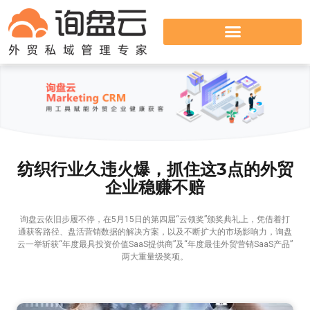
纺织行业久违火爆，抓住这3点的外贸
企业稳赚不赔
询盘云依旧步履不停，在5月15日的第四届“云领奖”颁奖典礼上，凭借着打
通获客路径、盘活营销数据的解决方案，以及不断扩大的市场影响力，询盘
云一举斩获“年度最具投资价值SaaS提供商”及“年度最佳外贸营销SaaS产品”
两大重量级奖项。