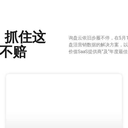
，抓住这
询盘云依旧步履不停，在5月
盘活营销数据的解决方案，以
赚不赔
价值SaaS提供商”及“年度最